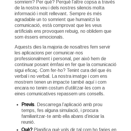
somriem? Per què? Perquè l’altre copsa a través
de la nostra veu i dels nostres silencis molta
informació i molt rellevant. Sempre és més
agradable un to somrient que humanitzi la
comunicació, està comprovat que les veus
artificials ens provoquen rebuig, no oblidem que
som éssers emocionals.
Aquests dies la majoria de nosaltres fem servir
les aplicacions per comunicar-nos
professionalment i personal, per això hem de
continuar posant èmfasi en fer que la comunicació
sigui eficaç. Com fer-ho? Tenint cura del que és
verbal i no verbal. La nostra imatge i com ens
mostrem tenen un impacte també aquí i com
encara no tenim costum d’utilitzar-les com a
eines comunicatives repassem uns consells.
Previs
. Descarrega l’aplicació amb prou
temps, fes alguna simulació, i procura
familiaritzar-te amb ella abans d’iniciar la
reunió.
Què?
Planifica què vols dir tal com ho faries en