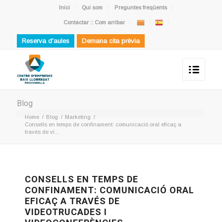
Inici
Qui som
Preguntes freqüents
Contactar :: Com arribar
Reserva d'aules
Demana cita prèvia
Blog
Home
/
Blog
/
Marketing
/
Consells en temps de confinament: comunicació oral eficaç a
través de vi...
CONSELLS EN TEMPS DE
CONFINAMENT: COMUNICACIÓ ORAL
EFICAÇ A TRAVÉS DE
VIDEOTRUCADES I