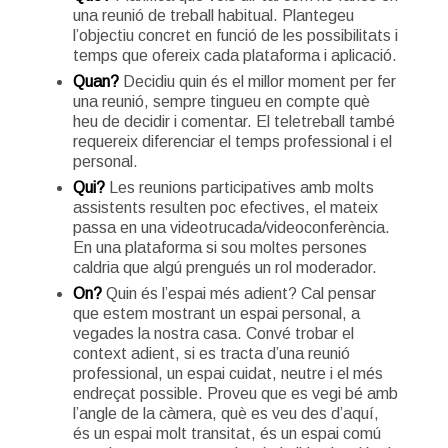
una reunió de treball habitual. Plantegeu
l’objectiu concret en funció de les possibilitats i
temps que ofereix cada plataforma i aplicació.
Quan?
Decidiu quin és el millor moment per fer
una reunió, sempre tingueu en compte què
heu de decidir i comentar. El teletreball també
requereix diferenciar el temps professional i el
personal.
Qui?
Les reunions participatives amb molts
assistents resulten poc efectives, el mateix
passa en una videotrucada/videoconferència.
En una plataforma si sou moltes persones
caldria que algú prengués un rol moderador.
On?
Quin és l’espai més adient? Cal pensar
que estem mostrant un espai personal, a
vegades la nostra casa. Convé trobar el
context adient, si es tracta d’una reunió
professional, un espai cuidat, neutre i el més
endreçat possible. Proveu que es vegi bé amb
l’angle de la càmera, què es veu des d’aquí,
és un espai molt transitat, és un espai comú