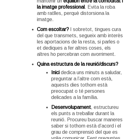
mantenir un
equilibri entre la comoditat i
la imatge professional
. Evita la roba
amb ratlles, perquè distorsiona la
imatge.
Com escoltar?
I sobretot, tingues cura
del que transmets, segueix amb interès
les aportacions de la resta, si parles o
et dediques a fer altres coses, els
altres ho percebran com avorriment.
Quina estructura de la reunió/discurs?
Inici
dedica uns minuts a saludar,
preguntar a l’altre com està,
aquests dies tothom està
preocupat o té persones
delicades a la família.
Desenvolupament
, estructureu
els punts a treballar durant la
reunió. Procureu buscar maneres
saber si tothom està d’acord i el
grau de comprensió del que es
volia comunicar. Fent preguntes,