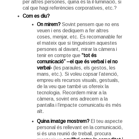
per altres persones, quina és la il·luminació, si
cal que hagi referències corporatives, etc.?
Com es diu?
On mirem?
Sovint pensem que no ens
veuen i ens dediquem a fer altres
coses, menjar, etc. És recomanable fer
el mateix que si tinguéssim aquestes
persones al davant, mirar la càmera i
tenir en compte que
“tot és
comunicació” –el que és verbal i el no
verbal-
(les paraules, els gestos, les
mans, etc.). Si voleu copsar l’atenció,
empreu els recursos visuals, gestuals,
de la veu que també us ofereix la
tecnologia. Recordem mirar a la
càmera, sovint ens adrecem a la
pantalla i l’impacte comunicatiu és més
alt.
Quina imatge mostrem?
El teu aspecte
personal és rellevant en la comunicació,
si és una reunió de treball, procura