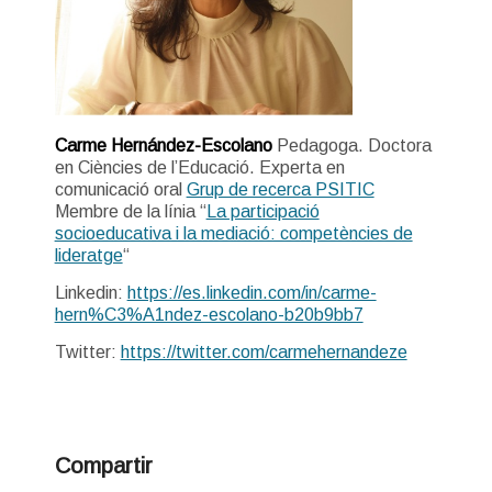
Carme Hernández-Escolano
Pedagoga. Doctora
en Ciències de l’Educació. Experta en
comunicació oral
Grup de recerca PSITIC
Membre de la línia “
La participació
socioeducativa i la mediació: competències de
lideratge
“
Linkedin:
https://es.linkedin.com/in/carme-
hern%C3%A1ndez-escolano-b20b9bb7
Twitter:
https://twitter.com/carmehernandeze
Compartir