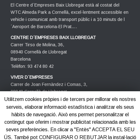
El Centre d´Empreses Baix Llobregat està al costat del
WTC Almeda Park a Cornellà, excel·lentment accessible en
vehicle i comunicat amb transport públic i a 10 minuts de l
´Aeroport de Barcelona-El Prat….
CENTRE D´EMPRESES BAIX LLOBREGAT
Carrer Tirso de Molina, 36,
08940 Cornellà de Llobregat
Barcelona
Telèfon: 93 474 80 42
VIVER D´EMPRESES
Carrer de Joan Fernàndez i Comas, 3,
08940 Cornellà de Llobregat
Barcelona
Utilitzem cookies pròpies i de tercers per millorar els nostres
Telèfon: 93 474 80 42
serveis, elaborar informació estadística i analitzar els seus
hàbits de navegació. Això ens permet personalitzar el
contingut que oferim i mostrar publicitat relacionada amb les
seves preferències. En clicar a "Entès" ACCEPTA EL SEU
ÚS. També pot CONFIGURAR O REBUTJAR la instal·lació