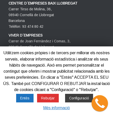
CENTRE D´EMPRESES BAIX LLOBREGAT
Carrer Tirso de Molina, 36,
08940 Cornellà de Llobregat
Barcelona
Telèfon: 93 474 80 42
VIVER D´EMPRESES
Carrer de Joan Fernàndez i Comas, 3,
08940 Cornellà de Llobregat
Barcelona
Utilitzem cookies pròpies i de tercers per millorar els nostres
Telèfon: 93 474 80 42
serveis, elaborar informació estadística i analitzar els seus
hàbits de navegació. Això ens permet personalitzar el
contingut que oferim i mostrar publicitat relacionada amb les
seves preferències. En clicar a "Entès" ACCEPTA EL SEU
ÚS. També pot CONFIGURAR O REBUTJAR la instal·lació
de cookies clicant a "Configuració" o "Rebutjar".
©2012-2025
Centre d'Empreses PROCORNELLÀ
Entès
Rebutjar
Configuració
Més informació
Avis legal
Política de privacitat
Política de cookies