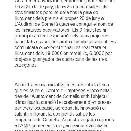
Una tercera avaluació per part del jurat reunit del
16 al 21 de de juny, donarà com a resultat els
tres finalistes però no serà fins la gala de
lliurament dels premis el proper 28 de juny a
L’Auditori de Cornellà quan es conegui el nom de
les iniciatives guanyadores. Els 9 finalistes hi
participaran fent exposició dels seus projectes
candidats davant del jurat i el públic assistent. Es
comunicarà el veredicte final i es realitzarà el
lliurament dels 18.000€ en metàl·lic, 6.000€ per
projecte guanyador de cadascuna de les tres
categories.
Aquesta és una iniciativa més, de tota la feina
que es fa en el Centre d’Empreses Procornellà i
des de l’Ajuntament de Cornellà amb l’objectiu
d’impulsar la creació i el creixement d’empreses
per crear ocupació, apropant la innovació i el
talent i millorant la competitivitat de les
empreses de Cornellà. Aquesta vegada i gràcies
a l’AMB com a ens coorganitzador s’amplia la