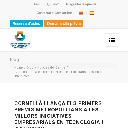
Inici
Qui som
Preguntes freqüents
Contactar :: Com arribar
Reserva d'aules
Demana cita prèvia
Blog
Home
/
Blog
/
Noticies del Centre
/
Cornellà llança els primers Premis Metropolitans a les Millors
Iniciatives E...
CORNELLÀ LLANÇA ELS PRIMERS
PREMIS METROPOLITANS A LES
MILLORS INICIATIVES
EMPRESARIALS EN TECNOLOGIA I