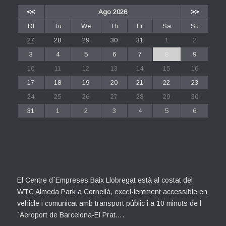
<<
Ago 2026
>>
Dl
Tu
We
Th
Fr
Sa
Su
27
28
29
30
31
1
2
3
4
5
6
7
8
9
10
11
12
13
14
15
16
17
18
19
20
21
22
23
24
25
26
27
28
29
30
31
1
2
3
4
5
6
El Centre d´Empreses Baix Llobregat està al costat del
WTC Almeda Park a Cornellà, excel·lentment accessible en
vehicle i comunicat amb transport públic i a 10 minuts de l
´Aeroport de Barcelona-El Prat….