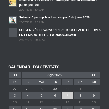
Uneix-te a la 3a edició de FemEmprenedores: Empodera’t
per emprendre!
29/07/2026 - 8:40 AM
Subvenció per impulsar l’autoocupació de joves 2026
28/07/2026 - 8:29 AM
SUBVENCIÓ PER AFAVORIR L’AUTOOCUPACIÓ DE JOVES
EN EL MARC DEL FSE+ (Garantia Juvenil)
27/07/2026 - 10:39 AM
CALENDARI D’ACTIVITATS
<<
Ago 2026
>>
Dl
Tu
We
Th
Fr
Sa
Su
27
28
29
30
31
1
2
3
4
5
6
7
8
9
10
11
12
13
14
15
16