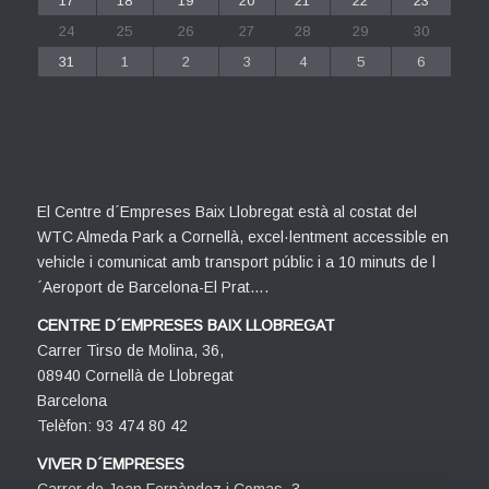
17
18
19
20
21
22
23
24
25
26
27
28
29
30
31
1
2
3
4
5
6
El Centre d´Empreses Baix Llobregat està al costat del
WTC Almeda Park a Cornellà, excel·lentment accessible en
vehicle i comunicat amb transport públic i a 10 minuts de l
´Aeroport de Barcelona-El Prat….
CENTRE D´EMPRESES BAIX LLOBREGAT
Carrer Tirso de Molina, 36,
08940 Cornellà de Llobregat
Barcelona
Telèfon: 93 474 80 42
VIVER D´EMPRESES