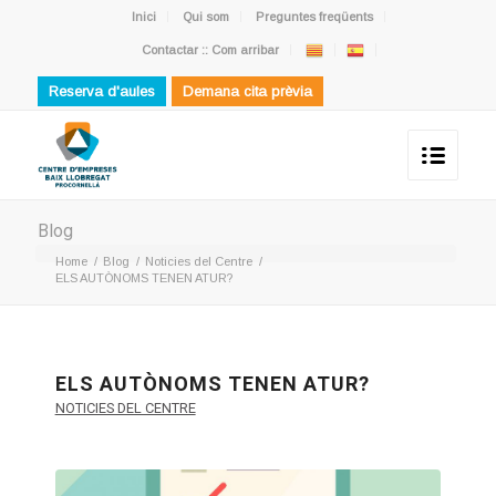
Inici
Qui som
Preguntes freqüents
Contactar :: Com arribar
Reserva d'aules
Demana cita prèvia
Blog
Home
/
Blog
/
Noticies del Centre
/
ELS AUTÒNOMS TENEN ATUR?
ELS AUTÒNOMS TENEN ATUR?
NOTICIES DEL CENTRE