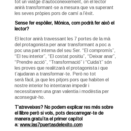
tot un viatge d’autoconeixement, on el lector
anirà transformant-se a mesura que va superant
les seves pròpies pors de camí a l’èxit.
Sense fer espòiler, Mónica, com podrà fer això el
lector?
El lector anirà travessant les 7 portes de la mà
del protagonista per anar transformant a poc a
poc una part interna del seu Ser. “El compromís”,
“El teu interior”, “El costat positiu”, “Deixar anar”,
“Prendre acció”, “Transformació” i “Cuida’t” són
les proves que realitzarà el protagonista i que
t’ajudaran a transformar-te. Però no tot
serà fàcil, ja que les pitjors pors que habiten el
nostre interior ho intentaran impedir i
necessitarem una gran valentia i modèstia per
aconseguir-ho.
T’atreveixes? No podem explicar res més sobre
el llibre però si vols, pots descarregar-te de
manera gratuïta el primer capítol
a:
www.las7puertasdelexito.com