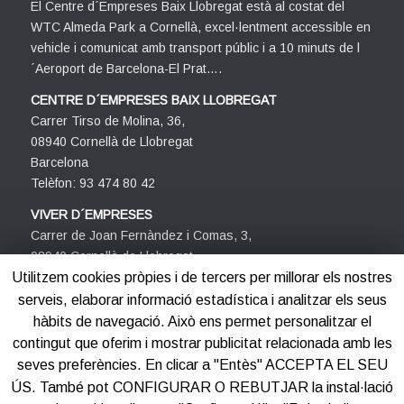
El Centre d´Empreses Baix Llobregat està al costat del
WTC Almeda Park a Cornellà, excel·lentment accessible en
vehicle i comunicat amb transport públic i a 10 minuts de l
´Aeroport de Barcelona-El Prat….
CENTRE D´EMPRESES BAIX LLOBREGAT
Carrer Tirso de Molina, 36,
08940 Cornellà de Llobregat
Barcelona
Telèfon: 93 474 80 42
VIVER D´EMPRESES
Carrer de Joan Fernàndez i Comas, 3,
08940 Cornellà de Llobregat
Barcelona
Utilitzem cookies pròpies i de tercers per millorar els nostres
Telèfon: 93 474 80 42
serveis, elaborar informació estadística i analitzar els seus
hàbits de navegació. Això ens permet personalitzar el
contingut que oferim i mostrar publicitat relacionada amb les
seves preferències. En clicar a "Entès" ACCEPTA EL SEU
ÚS. També pot CONFIGURAR O REBUTJAR la instal·lació