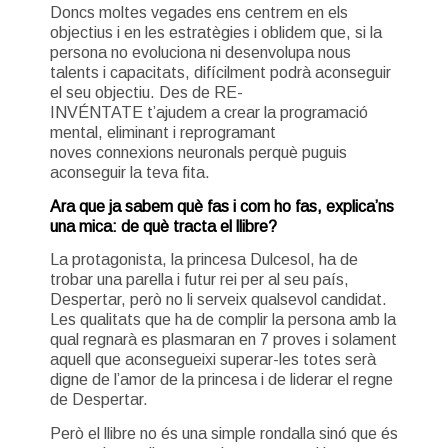
Doncs moltes vegades ens centrem en els
objectius i en les estratègies i oblidem que, si la
persona no evoluciona ni desenvolupa nous
talents i capacitats, difícilment podrà aconseguir
el seu objectiu. Des de RE-
INVÉNTATE t’ajudem a crear la programació
mental, eliminant i reprogramant
noves connexions neuronals perquè puguis
aconseguir la teva fita.
Ara que ja sabem què fas i com ho fas, explica’ns
una mica: de què tracta el llibre?
La protagonista, la princesa Dulcesol, ha de
trobar una parella i futur rei per al seu país,
Despertar, però no li serveix qualsevol candidat.
Les qualitats que ha de complir la persona amb la
qual regnarà es plasmaran en 7 proves i solament
aquell que aconsegueixi superar-les totes serà
digne de l’amor de la princesa i de liderar el regne
de Despertar.
Però el llibre no és una simple rondalla sinó que és