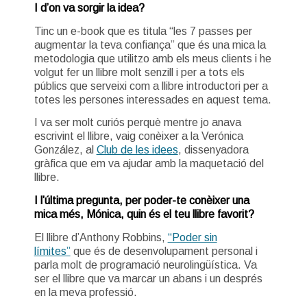
I d’on va sorgir la idea?
Tinc un e-book que es titula “les 7 passes per
augmentar la teva confiança” que és una mica la
metodologia que utilitzo amb els meus clients i he
volgut fer un llibre molt senzill i per a tots els
públics que serveixi com a llibre introductori per a
totes les persones interessades en aquest tema.
I va ser molt curiós perquè mentre jo anava
escrivint el llibre, vaig conèixer a la Verónica
González, al
Club de les idees
, dissenyadora
gràfica que em va ajudar amb la maquetació del
llibre.
I l’última pregunta, per poder-te conèixer una
mica més, Mónica, quin és el teu llibre favorit?
El llibre d’Anthony Robbins,
“Poder sin
límites”
que és de desenvolupament personal i
parla molt de programació neurolingüística. Va
ser el llibre que va marcar un abans i un després
en la meva professió.