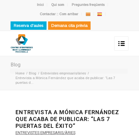
Inici
Qui som
Preguntes freqüents
Contactar :: Com arribar
Reserva d'aules
Demana cita prèvia
Blog
Home
/
Blog
/
Entrevistes empresaris/àries
/
Entrevista a Mónica Fernández que acaba de publicar: “Las 7
puertas d...
ENTREVISTA A MÓNICA FERNÁNDEZ
QUE ACABA DE PUBLICAR: “LAS 7
PUERTAS DEL ÉXITO”
ENTREVISTES EMPRESARIS/ÀRIES