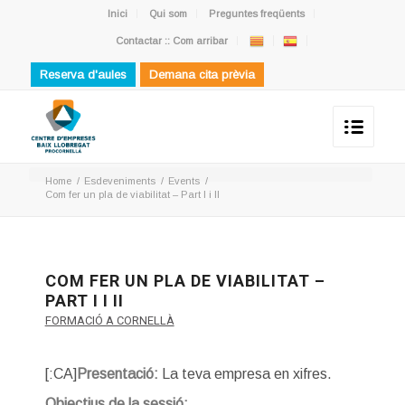
Inici
Qui som
Preguntes freqüents
Contactar :: Com arribar
Reserva d'aules
Demana cita prèvia
Home
/
Esdeveniments
/
Events
/
Com fer un pla de viabilitat – Part I i II
COM FER UN PLA DE VIABILITAT –
PART I I II
FORMACIÓ A CORNELLÀ
[:CA]
Presentació:
La teva empresa en xifres.
Objectius de la sessió: