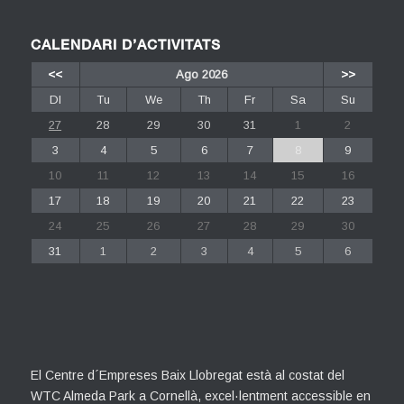
CALENDARI D’ACTIVITATS
<<
Ago 2026
>>
Dl
Tu
We
Th
Fr
Sa
Su
27
28
29
30
31
1
2
3
4
5
6
7
8
9
10
11
12
13
14
15
16
17
18
19
20
21
22
23
24
25
26
27
28
29
30
31
1
2
3
4
5
6
El Centre d´Empreses Baix Llobregat està al costat del
WTC Almeda Park a Cornellà, excel·lentment accessible en