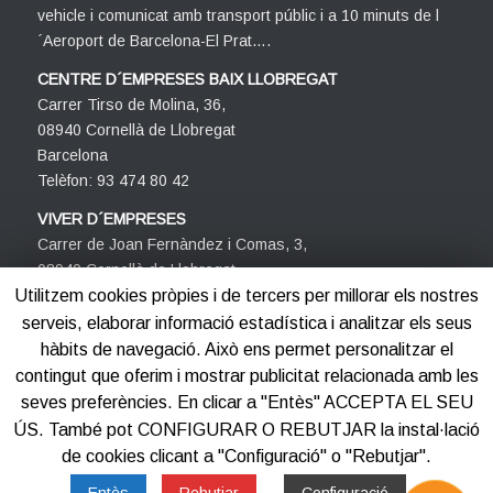
vehicle i comunicat amb transport públic i a 10 minuts de l
´Aeroport de Barcelona-El Prat….
CENTRE D´EMPRESES BAIX LLOBREGAT
Carrer Tirso de Molina, 36,
08940 Cornellà de Llobregat
Barcelona
Telèfon: 93 474 80 42
VIVER D´EMPRESES
Carrer de Joan Fernàndez i Comas, 3,
08940 Cornellà de Llobregat
Barcelona
Utilitzem cookies pròpies i de tercers per millorar els nostres
Telèfon: 93 474 80 42
serveis, elaborar informació estadística i analitzar els seus
hàbits de navegació. Això ens permet personalitzar el
contingut que oferim i mostrar publicitat relacionada amb les
seves preferències. En clicar a "Entès" ACCEPTA EL SEU
ÚS. També pot CONFIGURAR O REBUTJAR la instal·lació
de cookies clicant a "Configuració" o "Rebutjar".
©2012-2025
Centre d'Empreses PROCORNELLÀ