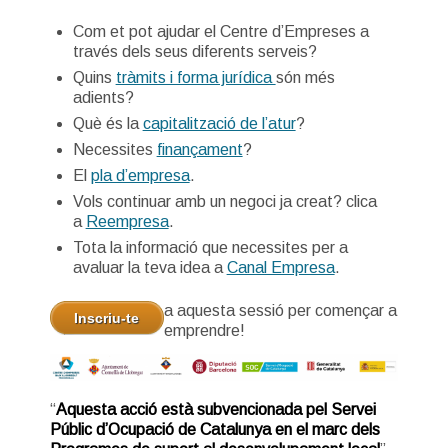
Com et pot ajudar el Centre d’Empreses a
través dels seus diferents serveis?
Quins
tràmits i forma jurídica
són més
adients?
Què és la
capitalització de l’atur
?
Necessites
finançament
?
El
pla d’empresa
.
Vols continuar amb un negoci ja creat? clica
a
Reempresa
.
Tota la informació que necessites per a
avaluar la teva idea a
Canal Empresa
.
a aquesta sessió per començar a
Inscriu-te
emprendre!
“
Aquesta acció està subvencionada pel Servei
Públic d’Ocupació de Catalunya en el marc dels