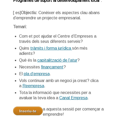
Programes de suport al desenvolupament local
”.
[:es]
Objectiu:
Conèixer els aspectes clau abans
d’emprendre un projecte empresarial.
Temari:
Com et pot ajudar el Centre d’Empreses a
través dels seus diferents serveis?
Quins
tràmits i forma jurídica
són més
adients?
Què és la
capitalització de l’atur
?
Necessites
finançament
?
El
pla d’empresa
.
Vols continuar amb un negoci ja creat? clica
a
Reempresa
.
Tota la informació que necessites per a
avaluar la teva idea a
Canal Empresa
.
a aquesta sessió per començar a
Inscriu-te
emprendre!