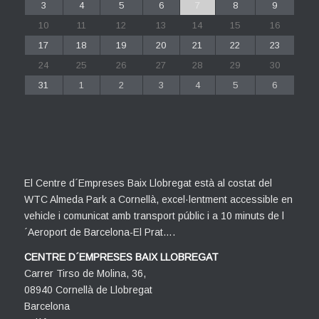
3
4
5
6
7
8
9
10
11
12
13
14
15
16
17
18
19
20
21
22
23
24
25
26
27
28
29
30
31
1
2
3
4
5
6
El Centre d´Empreses Baix Llobregat està al costat del
WTC Almeda Park a Cornellà, excel·lentment accessible en
vehicle i comunicat amb transport públic i a 10 minuts de l
´Aeroport de Barcelona-El Prat….
CENTRE D´EMPRESES BAIX LLOBREGAT
Carrer Tirso de Molina, 36,
08940 Cornellà de Llobregat
Barcelona