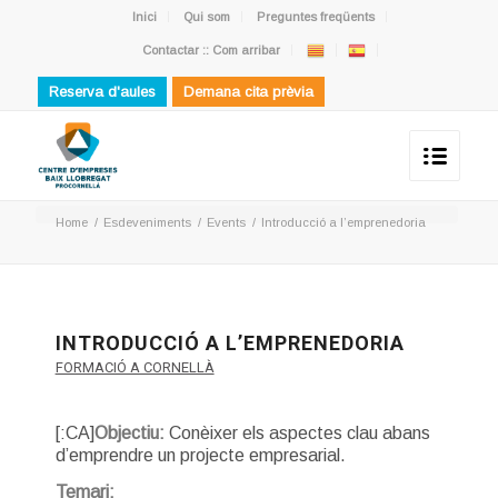
Inici
Qui som
Preguntes freqüents
Contactar :: Com arribar
Reserva d'aules
Demana cita prèvia
Home
/
Esdeveniments
/
Events
/
Introducció a l’emprenedoria
INTRODUCCIÓ A L’EMPRENEDORIA
FORMACIÓ A CORNELLÀ
[:CA]
Objectiu:
Conèixer els aspectes clau abans
d’emprendre un projecte empresarial.
Temari: