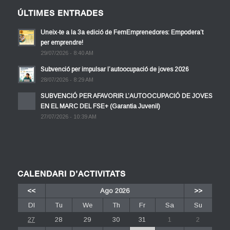
ÚLTIMES ENTRADES
Uneix-te a la 3a edició de FemEmprenedores: Empodera’t
per emprendre!
29/07/2026 - 8:40 AM
Subvenció per impulsar l’autoocupació de joves 2026
28/07/2026 - 8:29 AM
SUBVENCIÓ PER AFAVORIR L’AUTOOCUPACIÓ DE JOVES
EN EL MARC DEL FSE+ (Garantia Juvenil)
27/07/2026 - 10:39 AM
CALENDARI D’ACTIVITATS
<<
Ago 2026
>>
Dl
Tu
We
Th
Fr
Sa
Su
27
28
29
30
31
1
2