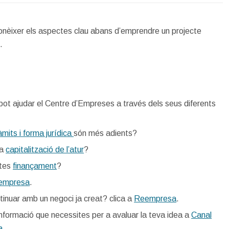
nèixer els aspectes clau abans d’emprendre un projecte
.
ot ajudar el Centre d’Empreses a través dels seus diferents
?
àmits i forma jurídica
són més adients?
la
capitalització de l’atur
?
tes
finançament
?
’empresa
.
tinuar amb un negoci ja creat? clica a
Reempresa
.
informació que necessites per a avaluar la teva idea a
Canal
a
.