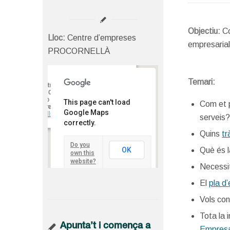
Objectiu:
Co
Lloc:
Centre d’empreses
empresarial
PROCORNELLÀ
Temari:
Centre d’empreses
PROCORNELLÀ
Tirso de Molina, 36 - Cornellà del
This page can't load
Com et p
Llobregat
Google Maps
Detalls
serveis
correctly.
Quins
tr
Do you
Què és 
OK
own this
website?
Necessi
El
pla d
Vols con
Tota la 
Apunta’t i comença a
Empres