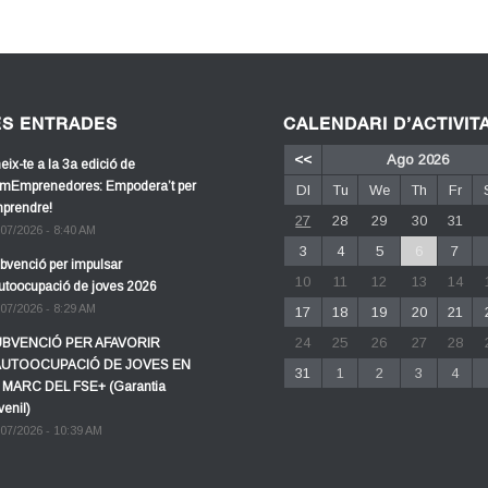
ES ENTRADES
CALENDARI D’ACTIVIT
<<
Ago 2026
eix-te a la 3a edició de
mEmprenedores: Empodera’t per
Dl
Tu
We
Th
Fr
prendre!
27
28
29
30
31
/07/2026 - 8:40 AM
3
4
5
6
7
bvenció per impulsar
10
11
12
13
14
autoocupació de joves 2026
/07/2026 - 8:29 AM
17
18
19
20
21
24
25
26
27
28
BVENCIÓ PER AFAVORIR
AUTOOCUPACIÓ DE JOVES EN
31
1
2
3
4
 MARC DEL FSE+ (Garantia
venil)
/07/2026 - 10:39 AM