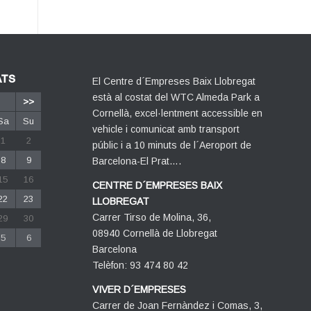
ATS
El Centre d´Empreses Baix Llobregat
està al costat del WTC Almeda Park a
>>
Cornellà, excel·lentment accessible en
Sa
Su
vehicle i comunicat amb transport
1
2
públic i a 10 minuts de l´Aeroport de
8
9
Barcelona-El Prat….
15
16
CENTRE D´EMPRESES BAIX
22
23
LLOBREGAT
Carrer Tirso de Molina, 36,
29
30
08940 Cornellà de Llobregat
5
6
Barcelona
Telèfon: 93 474 80 42
VIVER D´EMPRESES
Carrer de Joan Fernàndez i Comas, 3,