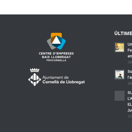
ÚLTIM
Un
Fe
em
29
Su
l’
28
SU
L’
EL
Ju
27