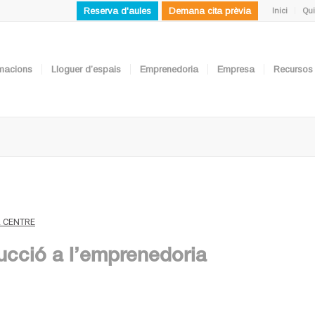
Reserva d'aules
Demana cita prèvia
Inici
Qui
ormacions
Lloguer d’espais
Emprenedoria
Empresa
Recursos
L CENTRE
ucció a l’emprenedoria