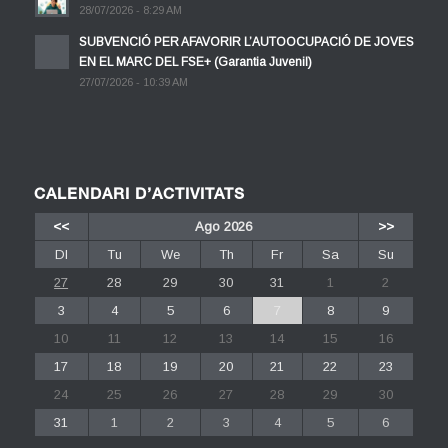
28/07/2026 - 8:29 AM
SUBVENCIÓ PER AFAVORIR L’AUTOOCUPACIÓ DE JOVES
EN EL MARC DEL FSE+ (Garantia Juvenil)
27/07/2026 - 10:39 AM
CALENDARI D’ACTIVITATS
<<
Ago 2026
>>
Dl
Tu
We
Th
Fr
Sa
Su
27
28
29
30
31
1
2
3
4
5
6
7
8
9
10
11
12
13
14
15
16
17
18
19
20
21
22
23
24
25
26
27
28
29
30
31
1
2
3
4
5
6