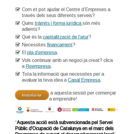
Com et pot ajudar el Centre d’Empreses a
través dels seus diferents serveis?
Quins
tràmits i forma jurídica
són més
adients?
Què és la
capitalització de l’atur
?
Necessites
finançament
?
El
pla d’empresa
.
Vols continuar amb un negoci ja creat? clica
a
Reempresa
.
Tota la informació que necessites per a
avaluar la teva idea a
Canal Empresa
.
a aquesta sessió per començar
Inscriu-te
a emprendre!
“
Aquesta acció està subvencionada pel Servei
Públic d’Ocupació de Catalunya en el marc dels