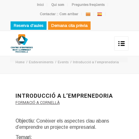
Inici
Qui som
Preguntes freqüents
Contactar :: Com arribar
Reserva d'aules
Demana cita prèvia
Home
/
Esdeveniments
/
Events
/
Introducció a l’emprenedoria
INTRODUCCIÓ A L’EMPRENEDORIA
FORMACIÓ A CORNELLÀ
Objectiu:
Conèixer els aspectes clau abans
d’emprendre un projecte empresarial.
Temari: