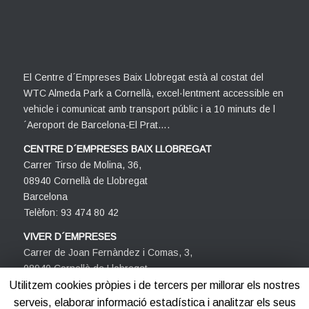
El Centre d´Empreses Baix Llobregat està al costat del
WTC Almeda Park a Cornellà, excel·lentment accessible en
vehicle i comunicat amb transport públic i a 10 minuts de l
´Aeroport de Barcelona-El Prat….
CENTRE D´EMPRESES BAIX LLOBREGAT
Carrer Tirso de Molina, 36,
08940 Cornellà de Llobregat
Barcelona
Telèfon: 93 474 80 42
VIVER D´EMPRESES
Carrer de Joan Fernàndez i Comas, 3,
08940 Cornellà de Llobregat
Barcelona
Utilitzem cookies pròpies i de tercers per millorar els nostres
Telèfon: 93 474 80 42
serveis, elaborar informació estadística i analitzar els seus