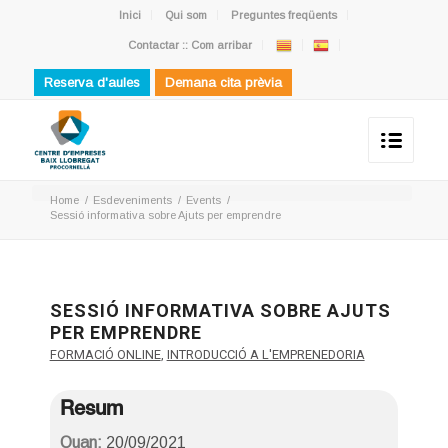
Inici
Qui som
Preguntes freqüents
Contactar :: Com arribar
Reserva d'aules
Demana cita prèvia
Home
/
Esdeveniments
/
Events
/
Sessió informativa sobre Ajuts per emprendre
SESSIÓ INFORMATIVA SOBRE AJUTS
PER EMPRENDRE
FORMACIÓ ONLINE
,
INTRODUCCIÓ A L'EMPRENEDORIA
Resum
Quan:
20/09/2021