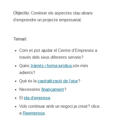
Objectiu:
Conèixer els aspectes clau abans
d’emprendre un projecte empresarial.
Temari:
Com et pot ajudar el Centre d’Empreses a
través dels seus diferents serveis?
Quins
tràmits i forma jurídica
són més
adients?
Què és la
capitalització de l’atur
?
Necessites
finançament
?
El
pla d’empresa
.
Vols continuar amb un negoci ja creat? clica
a
Reempresa
.