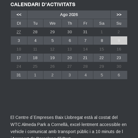
CALENDARI D’ACTIVITATS
<<
Ago 2026
>>
Dl
Tu
We
Th
Fr
Sa
Su
27
28
29
30
31
1
2
3
4
5
6
7
8
9
10
11
12
13
14
15
16
17
18
19
20
21
22
23
24
25
26
27
28
29
30
31
1
2
3
4
5
6
El Centre d´Empreses Baix Llobregat està al costat del
WTC Almeda Park a Cornellà, excel·lentment accessible en
vehicle i comunicat amb transport públic i a 10 minuts de l