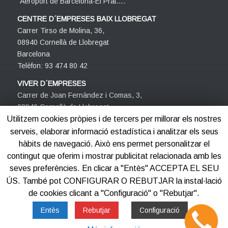
´Aeroport de Barcelona-El Prat….
CENTRE D´EMPRESES BAIX LLOBREGAT
Carrer Tirso de Molina, 36,
08940 Cornellà de Llobregat
Barcelona
Telèfon: 93 474 80 42
VIVER D´EMPRESES
Carrer de Joan Fernàndez i Comas, 3,
08940 Cornellà de Llobregat
Barcelona
Utilitzem cookies pròpies i de tercers per millorar els nostres
Telèfon: 93 474 80 42
serveis, elaborar informació estadística i analitzar els seus
hàbits de navegació. Això ens permet personalitzar el
contingut que oferim i mostrar publicitat relacionada amb les
seves preferències. En clicar a "Entès" ACCEPTA EL SEU
ÚS. També pot CONFIGURAR O REBUTJAR la instal·lació
de cookies clicant a "Configuració" o "Rebutjar".
©2012-2025
Centre d'Empreses PROCORNELLÀ
Entès
Rebutjar
Configuració