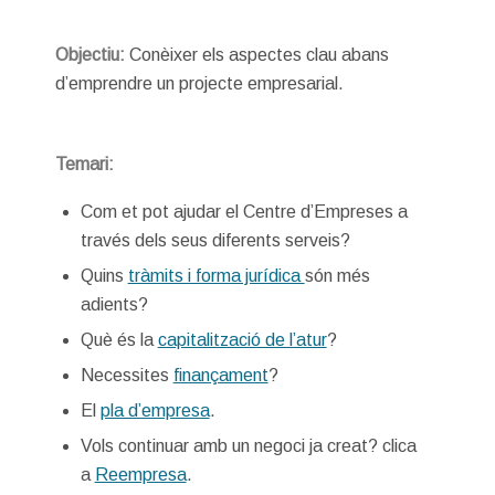
Objectiu:
Conèixer els aspectes clau abans
d’emprendre un projecte empresarial.
Temari:
Com et pot ajudar el Centre d’Empreses a
través dels seus diferents serveis?
Quins
tràmits i forma jurídica
són més
adients?
Què és la
capitalització de l’atur
?
Necessites
finançament
?
El
pla d’empresa
.
Vols continuar amb un negoci ja creat? clica
a
Reempresa
.