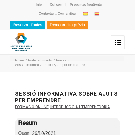
Inici
Qui som
Preguntes freqüents
Contactar :: Com arribar
Reserva d'aules
Demana cita prèvia
Home
/
Esdeveniments
/
Events
/
Sessió informativa sobre Ajuts per emprendre
SESSIÓ INFORMATIVA SOBRE AJUTS
PER EMPRENDRE
FORMACIÓ ONLINE
,
INTRODUCCIÓ A L'EMPRENEDORIA
Resum
Quan:
26/10/2021