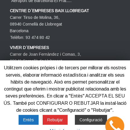
´Aeroport de Barcelona-El Prat….
CENTRE D´EMPRESES BAIX LLOBREGAT
Carrer Tirso de Molina, 36,
08940 Cornellà de Llobregat
Barcelona
Telèfon: 93 474 80 42
VIVER D´EMPRESES
Carrer de Joan Fernàndez i Comas, 3,
08940 Cornellà de Llobregat
Barcelona
Utilitzem cookies pròpies i de tercers per millorar els nostres
Telèfon: 93 474 80 42
serveis, elaborar informació estadística i analitzar els seus
hàbits de navegació. Això ens permet personalitzar el
contingut que oferim i mostrar publicitat relacionada amb les
seves preferències. En clicar a "Entès" ACCEPTA EL SEU
ÚS. També pot CONFIGURAR O REBUTJAR la instal·lació
de cookies clicant a "Configuració" o "Rebutjar".
©2012-2025
Centre d'Empreses PROCORNELLÀ
Entès
Rebutjar
Configuració