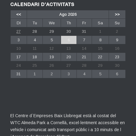
CALENDARI D’ACTIVITATS
<<
Ago 2026
>>
Dl
Tu
We
Th
Fr
Sa
Su
27
28
29
30
31
1
2
3
4
5
6
7
8
9
10
11
12
13
14
15
16
17
18
19
20
21
22
23
24
25
26
27
28
29
30
31
1
2
3
4
5
6
El Centre d´Empreses Baix Llobregat està al costat del
WTC Almeda Park a Cornellà, excel·lentment accessible en
vehicle i comunicat amb transport públic i a 10 minuts de l