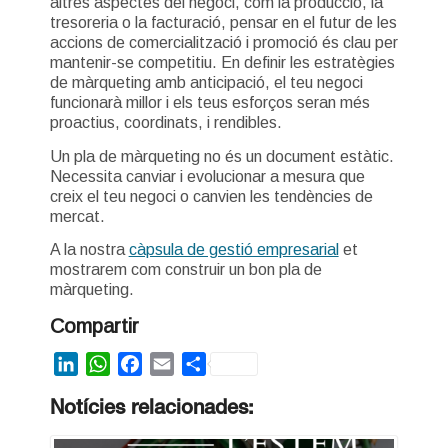
altres aspectes del negoci, com la producció, la
tresoreria o la facturació, pensar en el futur de les
accions de comercialització i promoció és clau per
mantenir-se competitiu. En definir les estratègies
de màrqueting amb anticipació, el teu negoci
funcionarà millor i els teus esforços seran més
proactius, coordinats, i rendibles.
Un pla de màrqueting no és un document estàtic.
Necessita canviar i evolucionar a mesura que
creix el teu negoci o canvien les tendències de
mercat.
A la nostra
càpsula de gestió empresarial
et
mostrarem com construir un bon pla de
màrqueting.
Compartir
LinkedIn
WhatsApp
Facebook
Email
Share
Notícies relacionades: