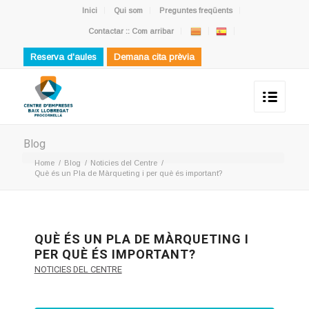
Inici
Qui som
Preguntes freqüents
Contactar :: Com arribar
Reserva d'aules
Demana cita prèvia
Blog
Home
/
Blog
/
Noticies del Centre
/
Què és un Pla de Màrqueting i per què és important?
QUÈ ÉS UN PLA DE MÀRQUETING I
PER QUÈ ÉS IMPORTANT?
NOTICIES DEL CENTRE