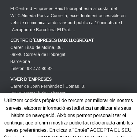
El Centre d´Empreses Baix Llobregat està al costat del
WTC Almeda Park a Cornellà, excel·lentment accessible en
vehicle i comunicat amb transport públic i a 10 minuts de l
´Aeroport de Barcelona-El Prat….
CENTRE D´EMPRESES BAIX LLOBREGAT
Carrer Tirso de Molina, 36,
08940 Cornellà de Llobregat
Barcelona
Telèfon: 93 474 80 42
VIVER D´EMPRESES
Carrer de Joan Fernàndez i Comas, 3,
08940 Cornellà de Llobregat
Barcelona
Utilitzem cookies pròpies i de tercers per millorar els nostres
Telèfon: 93 474 80 42
serveis, elaborar informació estadística i analitzar els seus
hàbits de navegació. Això ens permet personalitzar el
contingut que oferim i mostrar publicitat relacionada amb les
seves preferències. En clicar a "Entès" ACCEPTA EL SEU