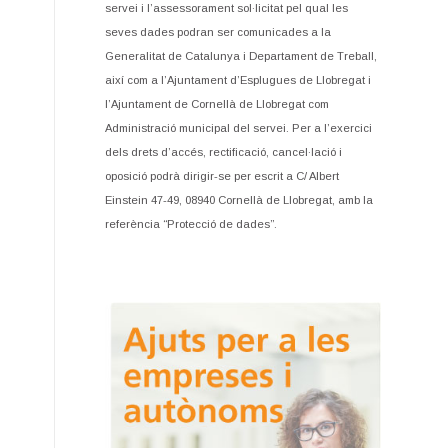
servei i l’assessorament sol·licitat pel qual les
seves dades podran ser comunicades a la
Generalitat de Catalunya i Departament de Treball,
així com a l’Ajuntament d’Esplugues de Llobregat i
l’Ajuntament de Cornellà de Llobregat com
Administració municipal del servei. Per a l’exercici
dels drets d’accés, rectificació, cancel·lació i
oposició podrà dirigir-se per escrit a C/ Albert
Einstein 47-49, 08940 Cornellà de Llobregat, amb la
referència “Protecció de dades”.