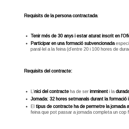
Requisits de la persona contractada
:
Tenir més de 30 anys i estar aturat inscrit en l’Of
Participar en una formació subvencionada
específ
paral·lel a la feina (d’entre 20 i 100 hores de dur
Requisits del contracte:
L’i
nici
del contracte
ha de ser
imminent
i la
durad
Jornada: 32 hores setmanals
durant la formació
El
tipus de contracte ha de permetre la jornada 
feina que pot passar a jornada completa un cop fi