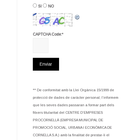
SI
NO
*
CAPTCHA Code:
** De conformitat amb la Llei Orgànica 15/1999 de
protecció de dades de caràcter personal, l’informem
que les seves dades passaran a formar part dels
fitxers titularitat del CENTRE D’EMPRESES
PROCORNELLÀ (EMPRESA MUNICIPAL DE
PROMOCIÓ SOCIAL, URBANA I ECONÒMICA DE
CORNELLA S.A.) amb la finalitat de prestar-li el