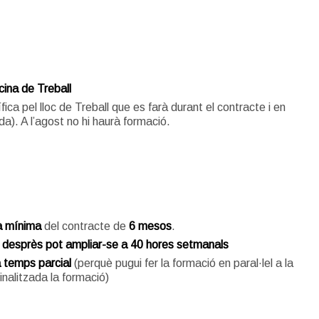
icina de Treball
ica pel lloc de Treball que es farà durant el contracte i en
ada). A l’agost no hi haurà formació.
a mínima
del contracte de
6 mesos
.
 i desprès pot ampliar-se a 40 hores setmanals
a temps parcial
(perquè pugui fer la formació en paral·lel a la
nalitzada la formació)