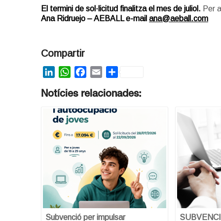
El termini de sol·licitud finalitza el mes de juliol.
Per a
Ana Ridruejo – AEBALL e-mail
ana@aeball.com
Compartir
LinkedIn
WhatsApp
Facebook
Email
Share
Notícies relacionades:
Subvenció per impulsar
SUBVENCI