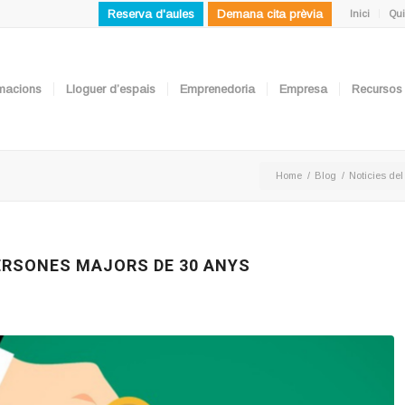
Reserva d'aules
Demana cita prèvia
Inici
Qui
ormacions
Lloguer d’espais
Emprenedoria
Empresa
Recursos
Home
/
Blog
/
Noticies del
ERSONES MAJORS DE 30 ANYS