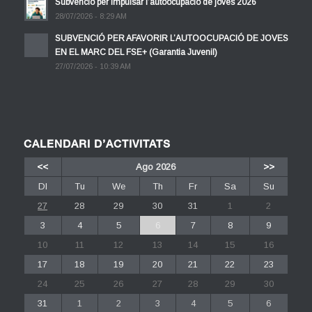
Subvenció per impulsar l’autoocupació de joves 2026
28/07/2026 - 8:29 AM
SUBVENCIÓ PER AFAVORIR L’AUTOOCUPACIÓ DE JOVES
EN EL MARC DEL FSE+ (Garantia Juvenil)
27/07/2026 - 10:39 AM
CALENDARI D’ACTIVITATS
<<
Ago 2026
>>
Dl
Tu
We
Th
Fr
Sa
Su
27
28
29
30
31
1
2
3
4
5
6
7
8
9
10
11
12
13
14
15
16
17
18
19
20
21
22
23
24
25
26
27
28
29
30
31
1
2
3
4
5
6