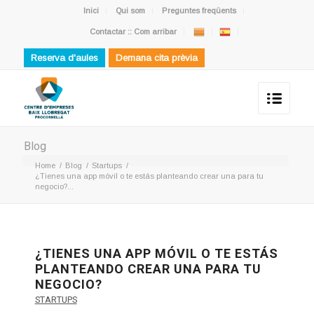
Inici
Qui som
Preguntes freqüents
Contactar :: Com arribar
Reserva d'aules
Demana cita prèvia
Blog
Home
/
Blog
/
Startups
/
¿Tienes una app móvil o te estás planteando crear una para tu
negocio?...
¿TIENES UNA APP MÓVIL O TE ESTÁS
PLANTEANDO CREAR UNA PARA TU
NEGOCIO?
STARTUPS