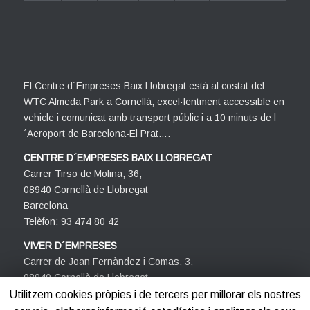
El Centre d´Empreses Baix Llobregat està al costat del
WTC Almeda Park a Cornellà, excel·lentment accessible en
vehicle i comunicat amb transport públic i a 10 minuts de l
´Aeroport de Barcelona-El Prat….
CENTRE D´EMPRESES BAIX LLOBREGAT
Carrer Tirso de Molina, 36,
08940 Cornellà de Llobregat
Barcelona
Telèfon: 93 474 80 42
VIVER D´EMPRESES
Carrer de Joan Fernàndez i Comas, 3,
08940 Cornellà de Llobregat
Barcelona
Utilitzem cookies pròpies i de tercers per millorar els nostres
Telèfon: 93 474 80 42