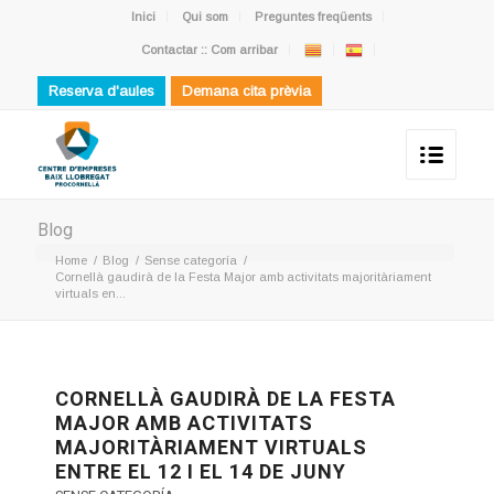
Inici
Qui som
Preguntes freqüents
Contactar :: Com arribar
Reserva d'aules
Demana cita prèvia
Blog
Home
/
Blog
/
Sense categoría
/
Cornellà gaudirà de la Festa Major amb activitats majoritàriament
virtuals en...
CORNELLÀ GAUDIRÀ DE LA FESTA
MAJOR AMB ACTIVITATS
MAJORITÀRIAMENT VIRTUALS
ENTRE EL 12 I EL 14 DE JUNY