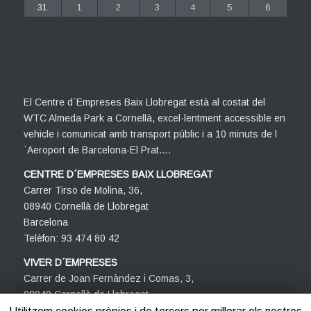
31
1
2
3
4
5
6
El Centre d´Empreses Baix Llobregat està al costat del
WTC Almeda Park a Cornellà, excel·lentment accessible en
vehicle i comunicat amb transport públic i a 10 minuts de l
´Aeroport de Barcelona-El Prat….
CENTRE D´EMPRESES BAIX LLOBREGAT
Carrer Tirso de Molina, 36,
08940 Cornellà de Llobregat
Barcelona
Telèfon: 93 474 80 42
VIVER D´EMPRESES
Carrer de Joan Fernàndez i Comas, 3,
08940 Cornellà de Llobregat
Barcelona