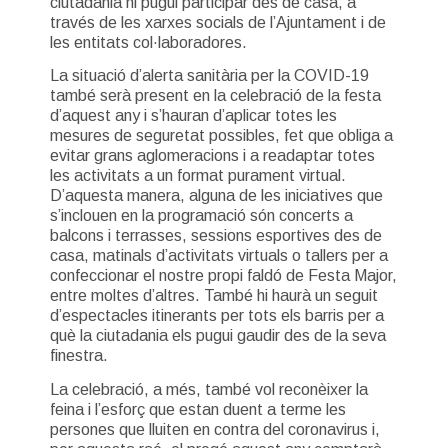
ciutadania hi pugui participar des de casa, a
través de les xarxes socials de l’Ajuntament i de
les entitats col·laboradores.
La situació d’alerta sanitària per la COVID-19
també serà present en la celebració de la festa
d’aquest any i s’hauran d’aplicar totes les
mesures de seguretat possibles, fet que obliga a
evitar grans aglomeracions i a readaptar totes
les activitats a un format purament virtual.
D’aquesta manera, alguna de les iniciatives que
s’inclouen en la programació són concerts a
balcons i terrasses, sessions esportives des de
casa, matinals d’activitats virtuals o tallers per a
confeccionar el nostre propi faldó de Festa Major,
entre moltes d’altres. També hi haurà un seguit
d’espectacles itinerants per tots els barris per a
què la ciutadania els pugui gaudir des de la seva
finestra.
La celebració, a més, també vol reconèixer la
feina i l’esforç que estan duent a terme les
persones que lluiten en contra del coronavirus i,