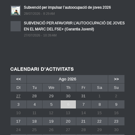
Subvenció per impulsar l’autoocupació de joves 2026
28/07/2026 - 8:29 AM
SUBVENCIÓ PER AFAVORIR L’AUTOOCUPACIÓ DE JOVES
EN EL MARC DEL FSE+ (Garantia Juvenil)
27/07/2026 - 10:39 AM
CALENDARI D’ACTIVITATS
<<
Ago 2026
>>
Dl
Tu
We
Th
Fr
Sa
Su
27
28
29
30
31
1
2
3
4
5
6
7
8
9
10
11
12
13
14
15
16
17
18
19
20
21
22
23
24
25
26
27
28
29
30