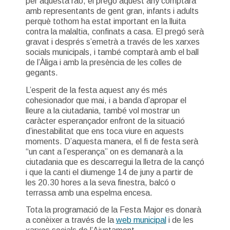
per aquesta raó, el pregó aquest any comptarà
amb representants de gent gran, infants i adults
perquè tothom ha estat important en la lluita
contra la malaltia, confinats a casa. El pregó serà
gravat i després s’emetrà a través de les xarxes
socials municipals, i també comptarà amb el ball
de l’Àliga i amb la presència de les colles de
gegants.
L’esperit de la festa aquest any és més
cohesionador que mai, i a banda d’apropar el
lleure a la ciutadania, també vol mostrar un
caràcter esperançador enfront de la situació
d’inestabilitat que ens toca viure en aquests
moments. D’aquesta manera, el fi de festa serà
“un cant a l’esperança” on es demanarà a la
ciutadania que es descarregui la lletra de la cançó
i que la canti el diumenge 14 de juny a partir de
les 20.30 hores a la seva finestra, balcó o
terrassa amb una espelma encesa.
Tota la programació de la Festa Major es donarà
a conèixer a través de la
web municipal
i de les