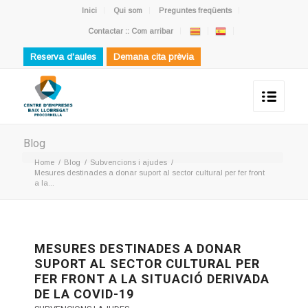
Inici
Qui som
Preguntes freqüents
Contactar :: Com arribar
Reserva d'aules
Demana cita prèvia
Blog
Home
/
Blog
/
Subvencions i ajudes
/
Mesures destinades a donar suport al sector cultural per fer front
a la...
MESURES DESTINADES A DONAR
SUPORT AL SECTOR CULTURAL PER
FER FRONT A LA SITUACIÓ DERIVADA
DE LA COVID-19