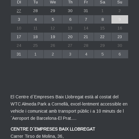
Dl
Tu
We
Th
Fr
Sa
Su
27
28
29
30
31
1
2
3
4
5
6
7
8
9
10
11
12
13
14
15
16
17
18
19
20
21
22
23
24
25
26
27
28
29
30
31
1
2
3
4
5
6
El Centre d´Empreses Baix Llobregat està al costat del
WTC Almeda Park a Cornellà, excel·lentment accessible en
vehicle i comunicat amb transport públic i a 10 minuts de l
´Aeroport de Barcelona-El Prat….
CENTRE D´EMPRESES BAIX LLOBREGAT
Carrer Tirso de Molina, 36,