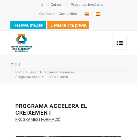
Inici
Qui som
Preguntes freqüents
Contactar :: Com arribar
Reserva d'aules
Demana cita prèvia
Blog
Home
/
Blog
/
Programes i formació
/
Programa Accelera el Creixement
PROGRAMA ACCELERA EL
CREIXEMENT
PROGRAMES I FORMACIÓ