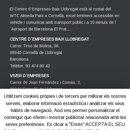
El Centre d´Empreses Baix Llobregat està al costat del
WTC Almeda Park a Cornellà, excel·lentment accessible en
vehicle i comunicat amb transport públic i a 10 minuts de l
´Aeroport de Barcelona-El Prat….
CENTRE D´EMPRESES BAIX LLOBREGAT
Carrer Tirso de Molina, 36,
08940 Cornellà de Llobregat
Barcelona
Telèfon: 93 474 80 42
VIVER D´EMPRESES
Carrer de Joan Fernàndez i Comas, 3,
08940 Cornellà de Llobregat
Barcelona
Utilitzem cookies pròpies i de tercers per millorar els nostres
Telèfon: 93 474 80 42
serveis, elaborar informació estadística i analitzar els seus
hàbits de navegació. Això ens permet personalitzar el
contingut que oferim i mostrar publicitat relacionada amb les
seves preferències. En clicar a "Entès" ACCEPTA EL SEU