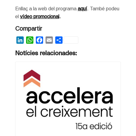
Enllaç a la web del programa
aquí
. També podeu
el
vídeo promocional
.
Compartir
LinkedIn
WhatsApp
Facebook
Email
Share
Notícies relacionades: