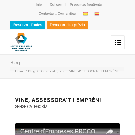
Inici
Qui som
Preguntes freqüents
Contactar :: Com arribar
Reserva d'aules
Demana cita prèvia
Blog
Home
/
Blog
/
Sense categoría
/
VINE, ASSESSORA’T I EMPRÈN!
VINE, ASSESSORA’T I EMPRÈN!
SENSE CATEGORÍA