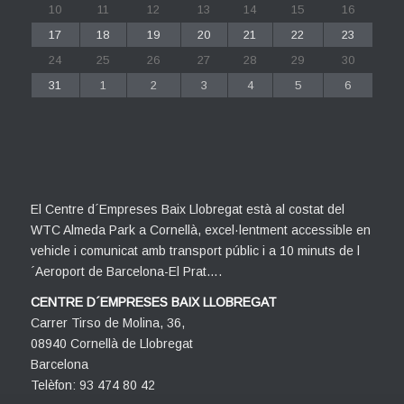
10
11
12
13
14
15
16
17
18
19
20
21
22
23
24
25
26
27
28
29
30
31
1
2
3
4
5
6
El Centre d´Empreses Baix Llobregat està al costat del
WTC Almeda Park a Cornellà, excel·lentment accessible en
vehicle i comunicat amb transport públic i a 10 minuts de l
´Aeroport de Barcelona-El Prat….
CENTRE D´EMPRESES BAIX LLOBREGAT
Carrer Tirso de Molina, 36,
08940 Cornellà de Llobregat
Barcelona
Telèfon: 93 474 80 42