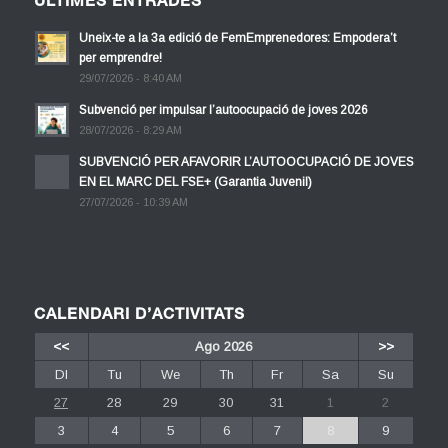
ÚLTIMES ENTRADES
Uneix-te a la 3a edició de FemEmprenedores: Empodera’t
per emprendre!
29/07/2026 - 8:40 AM
Subvenció per impulsar l’autoocupació de joves 2026
28/07/2026 - 8:29 AM
SUBVENCIÓ PER AFAVORIR L’AUTOOCUPACIÓ DE JOVES
EN EL MARC DEL FSE+ (Garantia Juvenil)
27/07/2026 - 10:39 AM
CALENDARI D’ACTIVITATS
<<
Ago 2026
>>
Dl
Tu
We
Th
Fr
Sa
Su
27
28
29
30
31
1
2
3
4
5
6
7
8
9