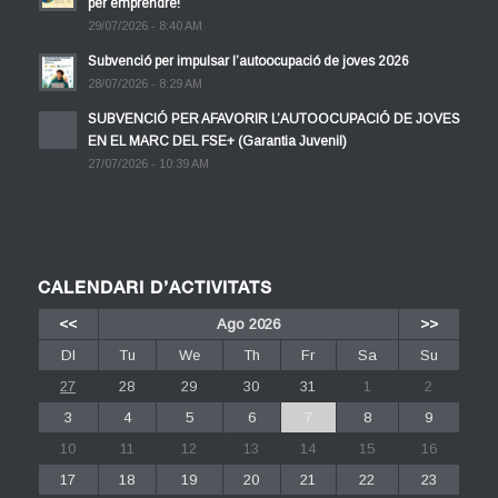
per emprendre!
29/07/2026 - 8:40 AM
Subvenció per impulsar l’autoocupació de joves 2026
28/07/2026 - 8:29 AM
SUBVENCIÓ PER AFAVORIR L’AUTOOCUPACIÓ DE JOVES
EN EL MARC DEL FSE+ (Garantia Juvenil)
27/07/2026 - 10:39 AM
CALENDARI D’ACTIVITATS
<<
Ago 2026
>>
Dl
Tu
We
Th
Fr
Sa
Su
27
28
29
30
31
1
2
3
4
5
6
7
8
9
10
11
12
13
14
15
16
17
18
19
20
21
22
23