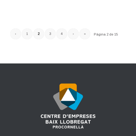
‹
1
2
3
4
›
»
Pàgina 2 de 15