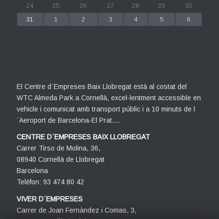
24
25
26
27
28
29
30
31
1
2
3
4
5
6
El Centre d´Empreses Baix Llobregat està al costat del
WTC Almeda Park a Cornellà, excel·lentment accessible en
vehicle i comunicat amb transport públic i a 10 minuts de l
´Aeroport de Barcelona-El Prat….
CENTRE D´EMPRESES BAIX LLOBREGAT
Carrer Tirso de Molina, 36,
08940 Cornellà de Llobregat
Barcelona
Telèfon: 93 474 80 42
VIVER D´EMPRESES
Carrer de Joan Fernàndez i Comas, 3,