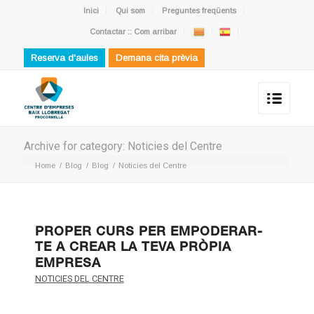
Inici
Qui som
Preguntes freqüents
Contactar :: Com arribar
Reserva d'aules
Demana cita prèvia
Archive for category: Noticies del Centre
Home
/
Blog
/
Blog
/
Noticies del Centre
PROPER CURS PER EMPODERAR-
TE A CREAR LA TEVA PRÒPIA
EMPRESA
NOTICIES DEL CENTRE