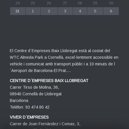
24
25
26
27
28
29
30
31
1
2
3
4
5
6
El Centre d´Empreses Baix Llobregat està al costat del
WTC Almeda Park a Cornellà, excel·lentment accessible en
vehicle i comunicat amb transport públic i a 10 minuts de l
´Aeroport de Barcelona-El Prat….
CENTRE D´EMPRESES BAIX LLOBREGAT
Carrer Tirso de Molina, 36,
08940 Cornellà de Llobregat
Barcelona
Telèfon: 93 474 80 42
VIVER D´EMPRESES
Carrer de Joan Fernàndez i Comas, 3,