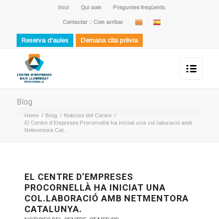
Inici
Qui som
Preguntes freqüents
Contactar :: Com arribar
Reserva d'aules
Demana cita prèvia
Blog
Home
/
Blog
/
Noticies del Centre
/
El Centre d’Empreses Procornellà ha iniciat una col.laboració amb
Netmentora Cat...
EL CENTRE D’EMPRESES
PROCORNELLÀ HA INICIAT UNA
COL.LABORACIÓ AMB NETMENTORA
CATALUNYA.