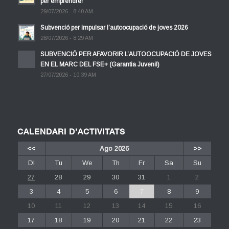
per emprendre!
29/07/2026 - 8:40 AM
Subvenció per impulsar l’autoocupació de joves 2026
28/07/2026 - 8:29 AM
SUBVENCIÓ PER AFAVORIR L’AUTOOCUPACIÓ DE JOVES
EN EL MARC DEL FSE+ (Garantia Juvenil)
27/07/2026 - 10:39 AM
CALENDARI D’ACTIVITATS
<<
Ago 2026
>>
Dl
Tu
We
Th
Fr
Sa
Su
27
28
29
30
31
1
2
3
4
5
6
7
8
9
10
11
12
13
14
15
16
17
18
19
20
21
22
23