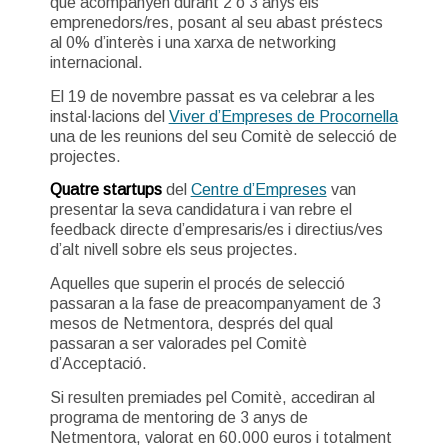
que acompanyen durant 2 o 3 anys els
emprenedors/res, posant al seu abast préstecs
al 0% d’interès i una xarxa de networking
internacional.
El 19 de novembre passat es va celebrar a les
instal·lacions del
Viver d’Empreses de Procornella
una de les reunions del seu Comitè de selecció de
projectes.
Quatre startups
del
Centre d’Empreses
van
presentar la seva candidatura i van rebre el
feedback directe d’empresaris/es i directius/ves
d’alt nivell sobre els seus projectes.
Aquelles que superin el procés de selecció
passaran a la fase de preacompanyament de 3
mesos de Netmentora, després del qual
passaran a ser valorades pel Comitè
d’Acceptació.
Si resulten premiades pel Comitè, accediran al
programa de mentoring de 3 anys de
Netmentora, valorat en 60.000 euros i totalment