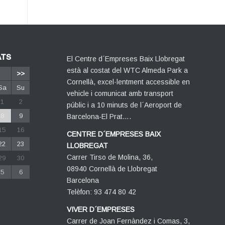
ATS
El Centre d´Empreses Baix Llobregat
està al costat del WTC Almeda Park a
>>
Cornellà, excel·lentment accessible en
Sa
Su
vehicle i comunicat amb transport
1
2
públic i a 10 minuts de l´Aeroport de
8
9
Barcelona-El Prat….
15
16
CENTRE D´EMPRESES BAIX
22
23
LLOBREGAT
Carrer Tirso de Molina, 36,
29
30
08940 Cornellà de Llobregat
5
6
Barcelona
Telèfon: 93 474 80 42
VIVER D´EMPRESES
Carrer de Joan Fernàndez i Comas, 3,