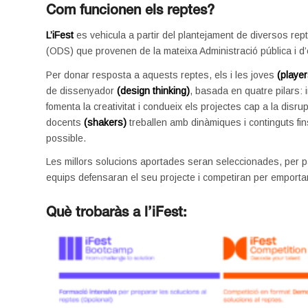
Com funcionen els reptes?
L’iFest
es vehicula a partir del plantejament de diversos re
(ODS) que provenen de la mateixa Administració pública i d’
Per donar resposta a aquests reptes, els i les joves
(player
de dissenyador
(design thinking)
, basada en quatre pilars: 
fomenta la creativitat i condueix els projectes cap a la disru
docents
(shakers)
treballen amb dinàmiques i continguts fins
possible.
Les millors solucions aportades seran seleccionades, per par
equips defensaran el seu projecte i competiran per emportar-
Què trobaràs a l’iFest: