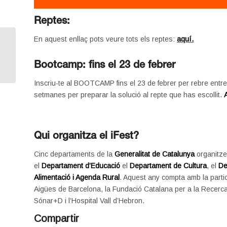
Reptes:
En aquest enllaç pots veure tots els reptes:
aquí.
MARCA PERSONAL Y
TECNOLOGÍA, UNA
COMBINACIÓN
Bootcamp: fins el 23 de febrer
PERFECTA
Inscriu-te al BOOTCAMP fins el 23 de febrer per rebre ent
setmanes per preparar la solució al repte que has escollit.
Qui organitza el iFest?
Cinc departaments de la
Generalitat de Catalunya
organitze
el
Departament d’Educació
el
Departament de Cultura
, el
De
Alimentació i Agenda Rural
. Aquest any compta amb la parti
Aigües de Barcelona, la Fundació Catalana per a la Recerca i
Sónar+D i l’Hospital Vall d’Hebron.
Compartir