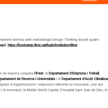
renament intensiu amb metodologia Design Thinking durant quatre
Aquí:
https://bootcamp.ifest.cat/login/institution/ifest
n de manera conjunta
l’iFest
: el
Departament d’Empresa i Treball
,
partament de Recerca i Universitats
i el
Departament d’Acció Climàtica
cipació d’organitzacions i empreses referents en innovació, com ara
 la Innovació, la Mobile World Capital, l’Hospital Sant Joan de Déu, el