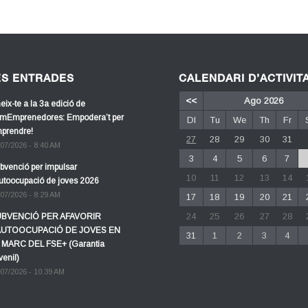
ES ENTRADES
CALENDARI D’ACTIVIT
<<
Ago 2026
eix-te a la 3a edició de
mEmprenedores: Empodera’t per
Dl
Tu
We
Th
Fr
prendre!
27
28
29
30
31
/07/2026 - 8:40 AM
3
4
5
6
7
bvenció per impulsar
10
11
12
13
14
autoocupació de joves 2026
/07/2026 - 8:29 AM
17
18
19
20
21
24
25
26
27
28
BVENCIÓ PER AFAVORIR
AUTOOCUPACIÓ DE JOVES EN
31
1
2
3
4
 MARC DEL FSE+ (Garantia
venil)
/07/2026 - 10:39 AM