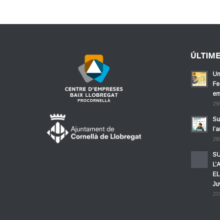
ÚLTIM
Un
Fe
em
29
Su
l’
28
SU
L’
EL
Ju
27