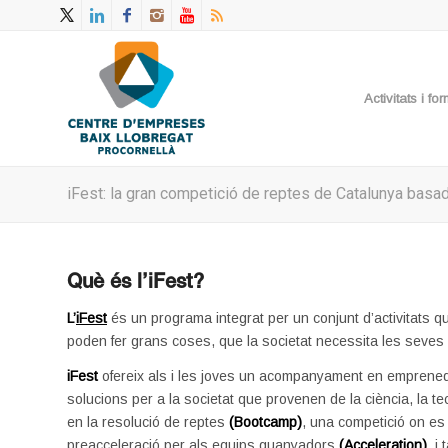
Activitats i f
iFest: la gran competició de reptes de Catalunya basa
Què és l’iFest?
L’
iFest
és un programa integrat per un conjunt d’activitats que
poden fer grans coses, que la societat necessita les seves a
iFest
ofereix als i les joves un acompanyament en emprenedor
solucions per a la societat que provenen de la ciència, la tec
en la resolució de reptes
(Bootcamp)
, una competició on es 
preacceleració per als equips guanyadors
(Acceleration)
, i