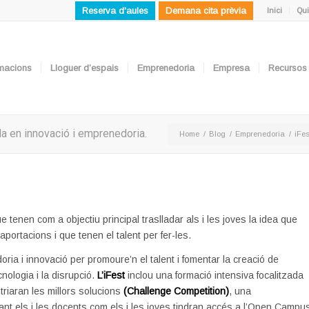
Reserva d'aules
Demana cita prèvia
Inici
Qui
ormacions
Lloguer d’espais
Emprenedoria
Empresa
Recursos
da en innovació i emprenedoria.
Home
/
Blog
/
Emprenedoria
/
iFes
 tenen com a objectiu principal traslladar als i les joves la idea que
portacions i que tenen el talent per fer-les.
ia i innovació per promoure’n el talent i fomentar la creació de
nologia i la disrupció.
L’iFest
inclou una formació intensiva focalitzada
triaran les millors solucions
(Challenge Competition)
, una
 tant els i les docents com els i les joves tindran accés a l’Open Campu