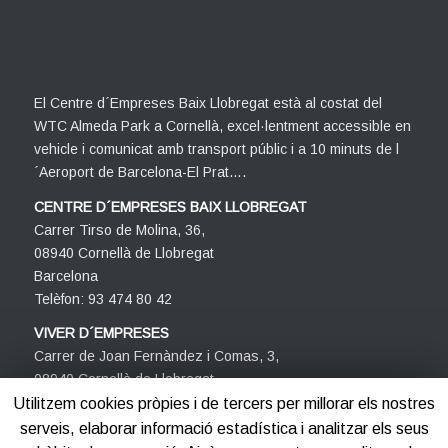
El Centre d´Empreses Baix Llobregat està al costat del
WTC Almeda Park a Cornellà, excel·lentment accessible en
vehicle i comunicat amb transport públic i a 10 minuts de l
´Aeroport de Barcelona-El Prat….
CENTRE D´EMPRESES BAIX LLOBREGAT
Carrer Tirso de Molina, 36,
08940 Cornellà de Llobregat
Barcelona
Telèfon: 93 474 80 42
VIVER D´EMPRESES
Carrer de Joan Fernàndez i Comas, 3,
08940 Cornellà de Llobregat
Barcelona
Utilitzem cookies pròpies i de tercers per millorar els nostres
Telèfon: 93 474 80 42
serveis, elaborar informació estadística i analitzar els seus