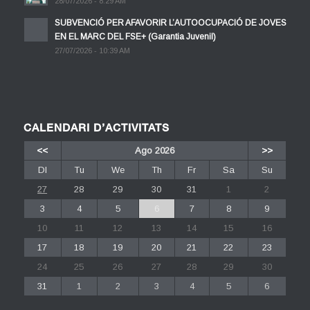
28/07/2026 - 8:29 AM
SUBVENCIÓ PER AFAVORIR L’AUTOOCUPACIÓ DE JOVES
EN EL MARC DEL FSE+ (Garantia Juvenil)
27/07/2026 - 10:39 AM
CALENDARI D’ACTIVITATS
<<
Ago 2026
>>
Dl
Tu
We
Th
Fr
Sa
Su
27
28
29
30
31
1
2
3
4
5
6
7
8
9
10
11
12
13
14
15
16
17
18
19
20
21
22
23
24
25
26
27
28
29
30
31
1
2
3
4
5
6