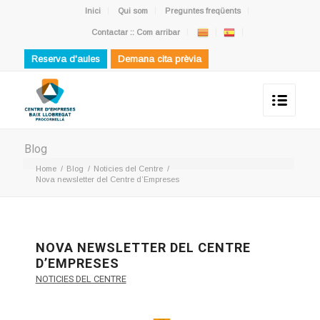
Inici
Qui som
Preguntes freqüents
Contactar :: Com arribar
Reserva d'aules
Demana cita prèvia
Blog
Home
/
Blog
/
Noticies del Centre
/
Nova newsletter del Centre d’Empreses
NOVA NEWSLETTER DEL CENTRE
D’EMPRESES
NOTICIES DEL CENTRE