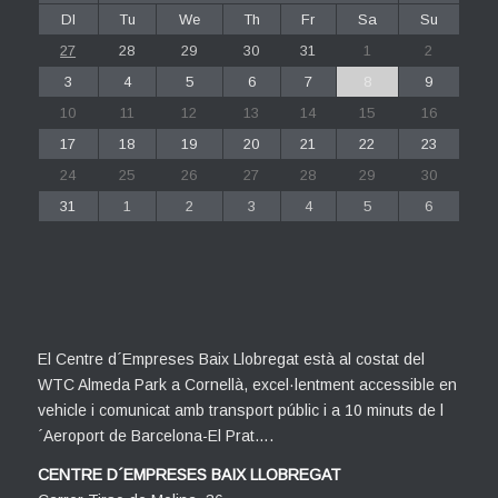
Dl
Tu
We
Th
Fr
Sa
Su
27
28
29
30
31
1
2
3
4
5
6
7
8
9
10
11
12
13
14
15
16
17
18
19
20
21
22
23
24
25
26
27
28
29
30
31
1
2
3
4
5
6
El Centre d´Empreses Baix Llobregat està al costat del
WTC Almeda Park a Cornellà, excel·lentment accessible en
vehicle i comunicat amb transport públic i a 10 minuts de l
´Aeroport de Barcelona-El Prat….
CENTRE D´EMPRESES BAIX LLOBREGAT