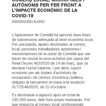
COMERÇ LOCAL, MICROPIMES I
AUTÒNOMS PER FER FRONT A
L’IMPACTE ECONÒMIC DE LA
COVID-19
SUBVENCIONS I AJUDES
L’Ajuntament de Cornellà ha aprovat dues línies
de subvencions adreçada al teixit econòmic local.
Per una banda, ajudes destinades al comerç
local, persones treballadores autònomes i
microempreses de la ciutat de Cornellà que van
haver de cessar la seva activitat per causa del
Reial Decret 463/2020 de 14 de març, que va
declarar l’estat l’alarma. I per altra, suport
econòmic per als titulars d’activitats de
restauració i de centres d’estètica i bellesa
obligats al tancament en base a la resolució
SLT/2546/2020, de 15 d’octubre.
Es destinaran a aquests ajuts un total de
240.000 euros, dels fons propis municipals. Pel
que respecta al comerç local, professionals