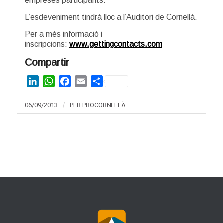
empreses participants.
L’esdeveniment tindrà lloc a l’Auditori de Cornellà.
Per a més informació i
inscripcions:
www.gettingcontacts.com
Compartir
LinkedIn
WhatsApp
Facebook
Email
Share
06/09/2013
/
PER
PROCORNELLÀ