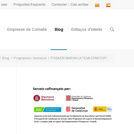
 som
Preguntes freqüents
Contactar :: Com arribar
Empreses de Cornellà
Blog
Enllaços d’interès
/
Blog
/
Programes i formació
/
POSA EN MARXA LA TEVA STARTUP!