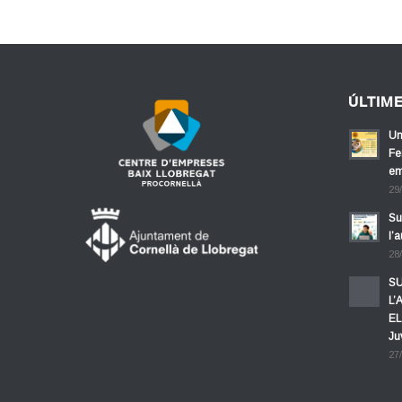
ÚLTIM
Un
Fe
em
29
Su
l’
28
SU
L’
EL
Ju
27