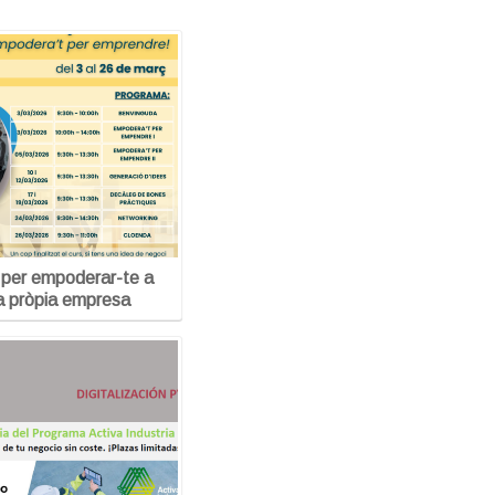
 per empoderar-te a
va pròpia empresa