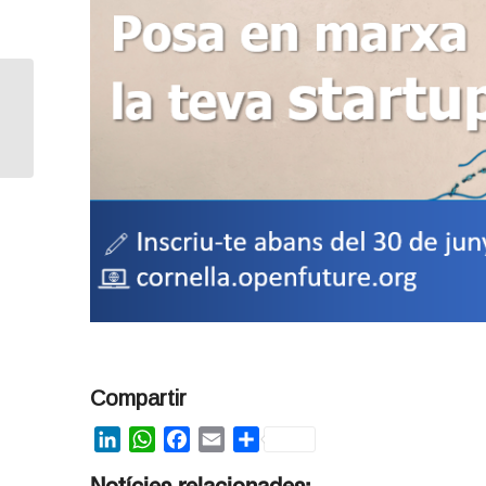
Entrevista a Francesc
de los Mozos – CEO
Faitem Plus
Compartir
LinkedIn
WhatsApp
Facebook
Email
Share