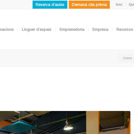
Reserva d'aules
Demana cita prèvia
Inici
Qui
ormacions
Lloguer d’espais
Emprenedoria
Empresa
Recursos
Home