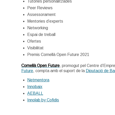
Tutories personalitzades
Peer Reviews
Assessorament
Mentories d’experts
Networking
Espai de treball
Ofertes
Visibilitat
Premis Cornellà Open Future 2021
Cornellà Open Future
, promogut pel Centre d’Empres
Future
, compta amb el suport de la
Diputació de Ba
Netmentora
Innobaix
AEBALL
Innolab by Cofidis