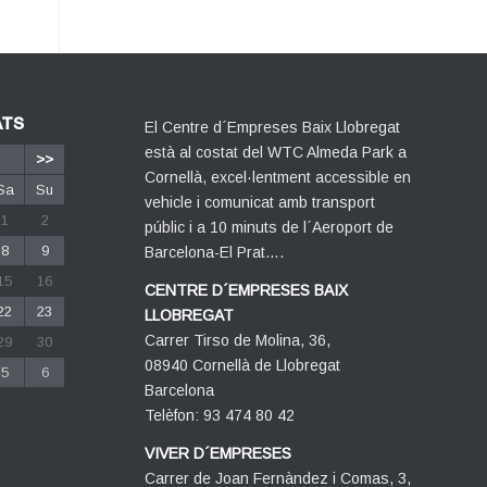
ATS
El Centre d´Empreses Baix Llobregat
està al costat del WTC Almeda Park a
>>
Cornellà, excel·lentment accessible en
Sa
Su
vehicle i comunicat amb transport
1
2
públic i a 10 minuts de l´Aeroport de
8
9
Barcelona-El Prat….
15
16
CENTRE D´EMPRESES BAIX
22
23
LLOBREGAT
Carrer Tirso de Molina, 36,
29
30
08940 Cornellà de Llobregat
5
6
Barcelona
Telèfon: 93 474 80 42
VIVER D´EMPRESES
Carrer de Joan Fernàndez i Comas, 3,