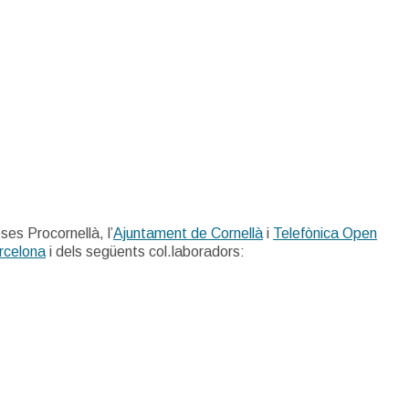
es Procornellà, l’
Ajuntament de Cornellà
i
Telefònica Open
rcelona
i dels següents col.laboradors: