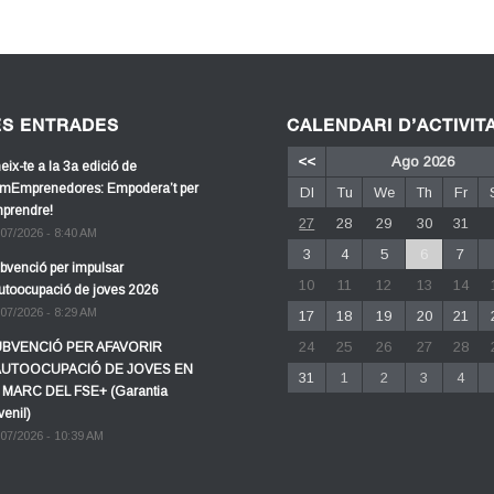
ES ENTRADES
CALENDARI D’ACTIVIT
<<
Ago 2026
eix-te a la 3a edició de
mEmprenedores: Empodera’t per
Dl
Tu
We
Th
Fr
prendre!
27
28
29
30
31
/07/2026 - 8:40 AM
3
4
5
6
7
bvenció per impulsar
10
11
12
13
14
autoocupació de joves 2026
/07/2026 - 8:29 AM
17
18
19
20
21
24
25
26
27
28
BVENCIÓ PER AFAVORIR
AUTOOCUPACIÓ DE JOVES EN
31
1
2
3
4
 MARC DEL FSE+ (Garantia
venil)
/07/2026 - 10:39 AM