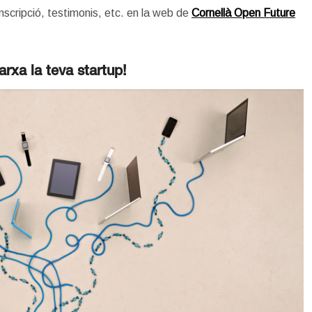
nscripció, testimonis, etc. en la web de
Cornellà Open Future
rxa la teva startup!