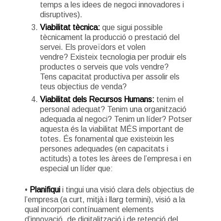
temps a les idees de negoci innovadores i
disruptives).
Viabilitat tècnica:
que sigui possible
tècnicament la producció o prestació del
servei. Els proveïdors et volen
vendre? Existeix tecnologia per produir els
productes o serveis que vols vendre?
Tens capacitat productiva per assolir els
teus objectius de venda?
Viabilitat dels Recursos Humans:
tenim el
personal adequat? Tenim una organització
adequada al negoci? Tenim un líder? Potser
aquesta és la viabilitat MÉS important de
totes. És fonamental que existeixin les
persones adequades (en capacitats i
actituds) a totes les àrees de l’empresa i en
especial un líder que:
•
Planifiqui
i tingui una visió clara dels objectius de
l’empresa (a curt, mitjà i llarg termini), visió a la
qual incorpori contínuament elements
d’innovació, de digitalització i de retenció del