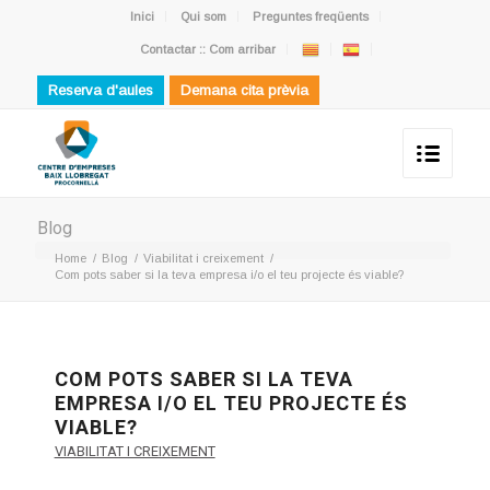
Inici
Qui som
Preguntes freqüents
Contactar :: Com arribar
Reserva d'aules
Demana cita prèvia
Blog
Home
/
Blog
/
Viabilitat i creixement
/
Com pots saber si la teva empresa i/o el teu projecte és viable?
COM POTS SABER SI LA TEVA
EMPRESA I/O EL TEU PROJECTE ÉS
VIABLE?
VIABILITAT I CREIXEMENT