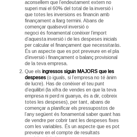
aconsellem que l’endeutament extern no
superi mai el 60% del total de la inversió i
que totes les inversions es financin amb
finançament a llarg termini. Abans de
començar qualsevol inversió o
negoci és fonamental conèixer l’import
d’aquesta inversió i de les despeses inicials
per calcular el finançament que necessitaràs.
É
s
un aspecte que es pot preveure en el pla
d’inversió i finançament o balanç provisional
de la teva empresa.
Que els
ingressos siguin MAJORS que les
despeses
(o iguals, si l’empresa no té ànim
de lucre). Has de conèixer el teu punt
d’equilibri (la xifra de vendes en que la teva
empresa ni perd ni guanya, és a dir, cobreix
totes les despeses), per tant, abans de
començar a planificar els pressupostos de
l’any següent és fonamental saber quant has
de vendre per cobrir tant les despeses fixes
com les variables. És un aspecte que es pot
preveure en el compte de resultats