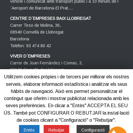
vehicle i comunicat amb transport públic i a 10 minuts de l
´Aeroport de Barcelona-El Prat….
CENTRE D´EMPRESES BAIX LLOBREGAT
Carrer Tirso de Molina, 36,
08940 Cornellà de Llobregat
Barcelona
Telèfon: 93 474 80 42
VIVER D´EMPRESES
Carrer de Joan Fernàndez i Comas, 3,
08940 Cornellà de Llobregat
Barcelona
Utilitzem cookies pròpies i de tercers per millorar els nostres
Telèfon: 93 474 80 42
serveis, elaborar informació estadística i analitzar els seus
hàbits de navegació. Això ens permet personalitzar el
contingut que oferim i mostrar publicitat relacionada amb les
seves preferències. En clicar a "Entès" ACCEPTA EL SEU
ÚS. També pot CONFIGURAR O REBUTJAR la instal·lació
de cookies clicant a "Configuració" o "Rebutjar".
©2012-2025
Centre d'Empreses PROCORNELLÀ
Entès
Rebutjar
Configuració